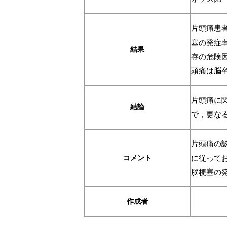
片頭痛患
塞の発症
結果
存の危険
頭痛は脳
片頭痛に
結論
で，更な
片頭痛の
コメント
に従って
脳梗塞の
作成者