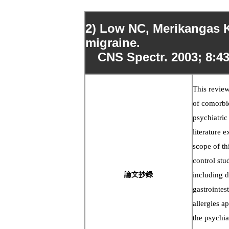
2) Low NC, Merikangas K
migraine.
CNS Spectr. 2003; 8:43
This review
of comorbi
psychiatric
literature 
scope of th
control stu
論文抄録
including d
gastrointes
allergies a
the psychia