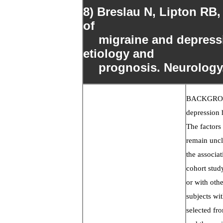
8) Breslau N, Lipton RB,
of
migraine and depressio
etiology and
prognosis. Neurology.
BACKGROUND
depression 
The factors 
remain uncl
the associa
cohort stud
or with oth
subjects wi
selected fr