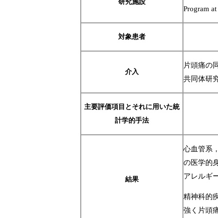
研究施設
Program at
対象患者
片頭痛の
介入
共同体研
主要評価項目とそれに用いた統
計学的手法
心血管系
の医学的
アレルギ
結果
精神科的
強く片頭