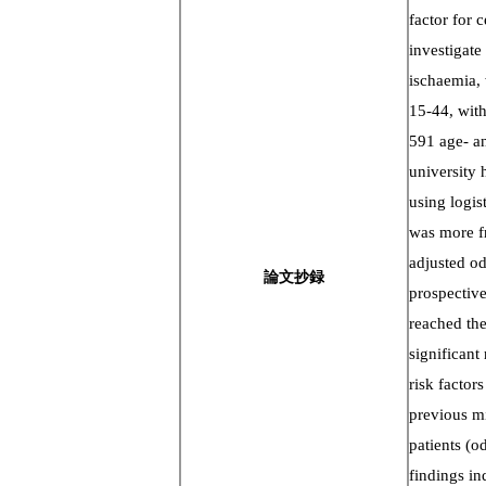
factor for
investigate
ischaemia, 
15-44, with
591 age- an
university 
using logis
was more fr
adjusted od
論文抄録
prospective
reached the
significant
risk factor
previous mi
patients (
findings in