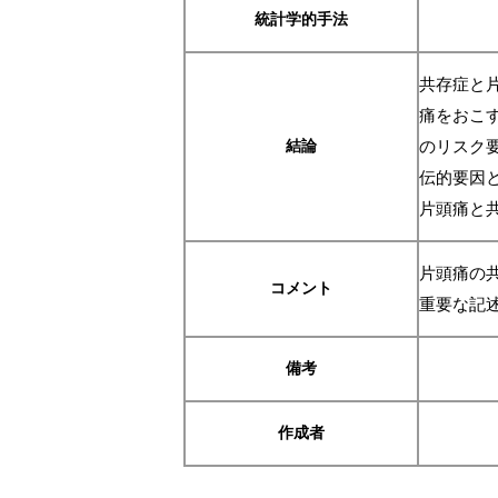
統計学的手法
共存症と
痛をおこ
結論
のリスク
伝的要因
片頭痛と
片頭痛の
コメント
重要な記
備考
作成者