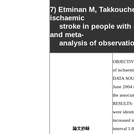
7
) Etminan M, Takkouche 
ischaemic
stroke in people with m
and meta-
analysis of observation
OBJECTIVE:
of ischaem
DATA SOURC
June 2004 
the associa
RESULTS: 14
were identi
increased i
論文抄録
interval 1.