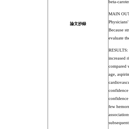
beta-carote
MAIN OUTC
Physicians'
論文抄録
Because str
evaluate th
RESULTS: P
increased r
compared wi
age, aspiri
cardiovascu
confidence 
confidence 
few hemorrh
associatio
subsequent