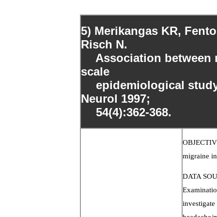
5) Merikangas KR, Fento
Risch N.
Association between mi
scale
epidemiological study o
Neurol 1997;
54(4):362-368.
OBJECTIVE:
migraine in
DATA SOUR
Examination
investigate