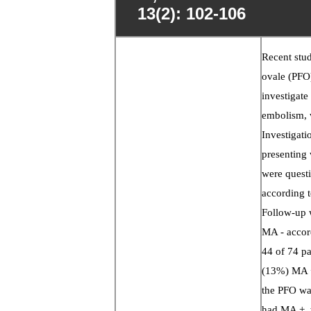
13(2): 102-106
Recent stud
ovale (PFO)
investigate
embolism, w
Investigati
presenting 
were quest
according t
Follow-up 
MA - accord
44 of 74 p
(13%) MA +
the PFO was
had MA +, 