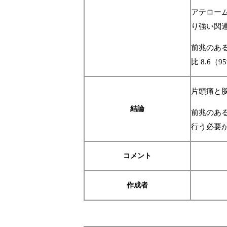
アテローム
り強い関
前兆のあ
比 8.6（9
片頭痛と脳
結論
前兆のあ
行う必要
コメント
作成者