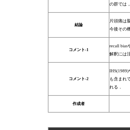
の群では，
片頭痛は
結論
今後その
recal
コメント-1
解釈には
IHS(19
コメント-2
も含まれ
れる．
作成者