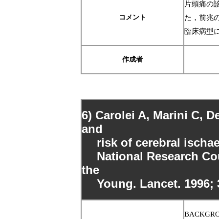
片頭痛の
コメント
た，前兆
臨床病型
作成者
6)
Carolei A, Marini C, D
and
risk of cerebral ischae
National Research Coun
the
Young. Lancet. 1996; 
BACKGROUND