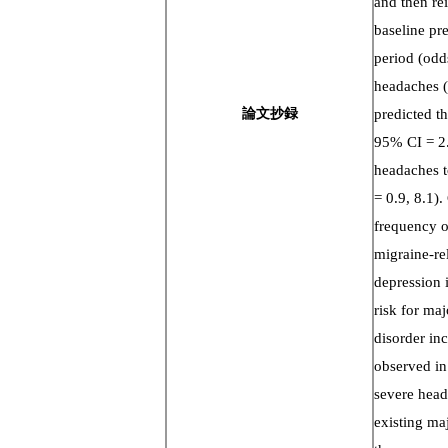
and then re
baseline pr
period (odd
headaches (
論文抄録
predicted t
95% CI = 2.
headaches t
= 0.9, 8.1)
frequency of
migraine-r
depression 
risk for maj
disorder inc
observed in
severe head
existing maj