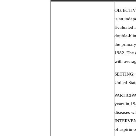
OBJECTIVE:
is an indep
Evaluated a
double-blin
the primary
1982. The 
with avera
SETTING: C
United Stat
PARTICIPAN
years in 19
diseases wh
INTERVENTI
of aspirin 