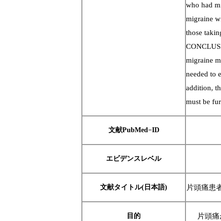
who had mig
migraine wi
those takin
CONCLUSION
migraine ma
needed to e
addition, t
must be fur
文献PubMed−ID
エビデンスレベル
文献タイトル(日本語)
片頭痛患
目的
片頭痛