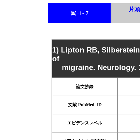
片頭痛
㈼−1- 7
1) Lipton RB, Silberste
of
migraine. Neurology. 1
論文抄録
文献 PubMed−ID
エビデンスレベル