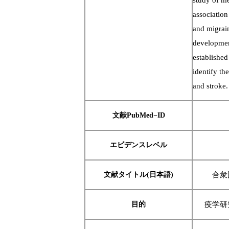
study of me
associatio
and migrain
development
established 
identify t
and stroke.
文献PubMed−ID
エビデンスレベル
文献タイトル(日本語)
合衆
目的
疫学研