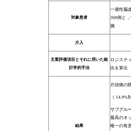
一過性脳虚
対象患者
308例と
施
介入
主要評価項目とそれに用いた統
ロジステ
計学的手法
比を算
片頭痛の
（ 14.9
サブグルー
最高のオッ
結果
唯一の有