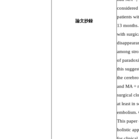
considered 
patients w
論文抄録
13 months. 
with surgic
disappeara
among strok
of paradoxi
this sugges
the cerebro
and MA + re
surgical cl
at least in
embolism. 
This paper
holistic ap
for clinical