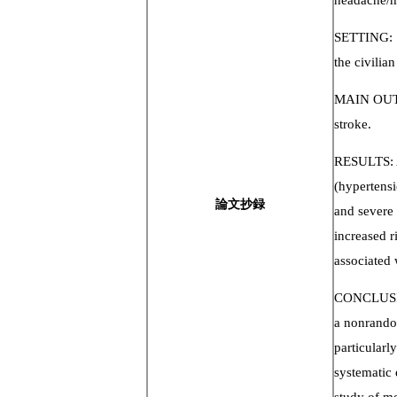
headache/m
SETTING: St
the civilia
MAIN OUTC
stroke.
RESULTS: Af
(hypertensi
論文抄録
and severe 
increased r
associated 
CONCLUSION
a nonrando
particularl
systematic 