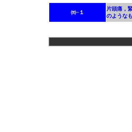
片頭痛，
㈸−１
のような