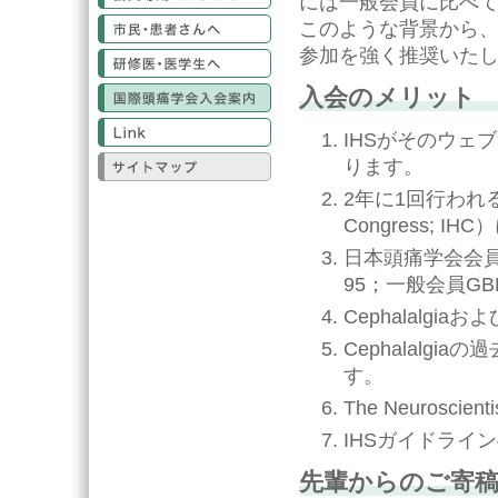
には一般会員に比べ
市民・患者さんへ
このような背景から、
参加を強く推奨いた
研修医・医学生へ
入会のメリット
国際頭痛学会入会案内
Link
IHSがそのウェ
サイトマップ
ります。
2年に1回行われる国際
Congress;
日本頭痛学会会員につ
95；一般会員G
Cephalalgia
Cephalalgi
す。
The Neuros
IHSガイドライ
先輩からのご寄