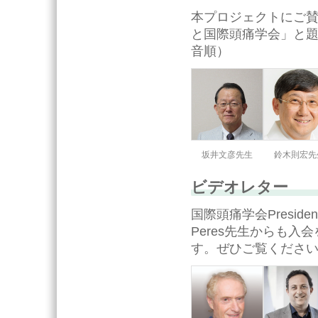
本プロジェクトにご
と国際頭痛学会」と
音順）
坂井文彦先生
鈴木則宏先
ビデオレター
国際頭痛学会PresidentのR
Peres先生からも
す。ぜひご覧くださ