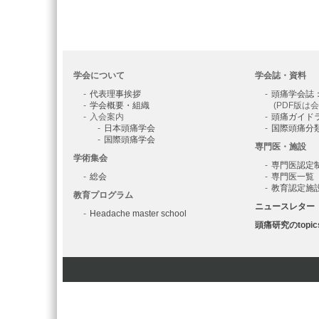
学会について
学会誌・資料
代表理事挨拶
頭痛学会誌
学会概要・組織
(PDF版は
入会案内
頭痛ガイド
日本頭痛学会
国際頭痛分
国際頭痛学会
専門医・施設
学術集会
専門医認定
総会
専門医一覧
教育認定施
教育プログラム
ニュースレター
Headache master school
頭痛研究のtopic