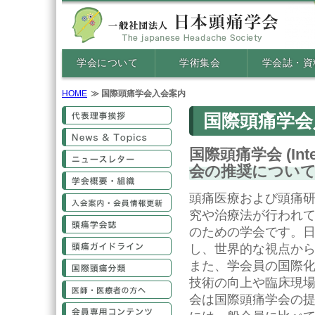
学会について
学術集会
学会誌・資
HOME
国際頭痛学会入会案内
代表理事挨拶
国際頭痛学会
News&Topics
国際頭痛学会 (Intern
ニュースレター
会の推奨につい
学会概要・組織
頭痛医療および頭痛
入会案内・会員情報更新
究や治療法が行われて
頭痛学会誌
のための学会です。日
頭痛ガイドライン
し、世界的な視点か
また、学会員の国際
国際頭痛分類
技術の向上や臨床現
医師・医療従事者の方へ
会は国際頭痛学会の提携メ
会員専用コンテンツ