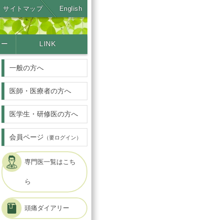
サイトマップ
English
ター
LINK
一般の方へ
医師・医療者の方へ
医学生・研修医の方へ
会員ページ
（要ログイン）
専門医一覧はこち
ら
頭痛ダイアリー